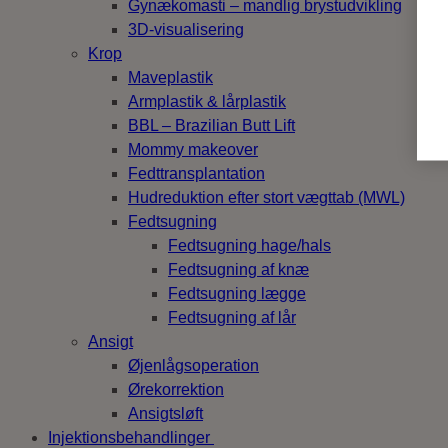
Gynækomasti – mandlig brystudvikling
3D-visualisering
Krop
Maveplastik
Armplastik & lårplastik
BBL – Brazilian Butt Lift
Mommy makeover
Fedttransplantation
Hudreduktion efter stort vægttab (MWL)
Fedtsugning
Fedtsugning hage/hals
Fedtsugning af knæ
Fedtsugning lægge
Fedtsugning af lår
Ansigt
Øjenlågsoperation
Ørekorrektion
Ansigtsløft
Injektionsbehandlinger