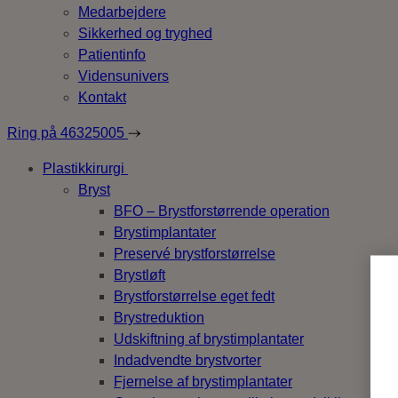
Medarbejdere
Sikkerhed og tryghed
Patientinfo
Vidensunivers
Kontakt
Ring på
46325005
Plastikkirurgi
Bryst
BFO – Brystforstørrende operation
Brystimplantater
Preservé brystforstørrelse
Brystløft
Brystforstørrelse eget fedt
Brystreduktion
Udskiftning af brystimplantater
Indadvendte brystvorter
Fjernelse af brystimplantater