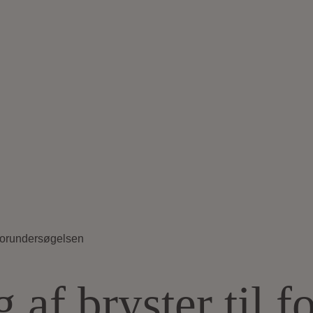
l forundersøgelsen
 af bryster til 