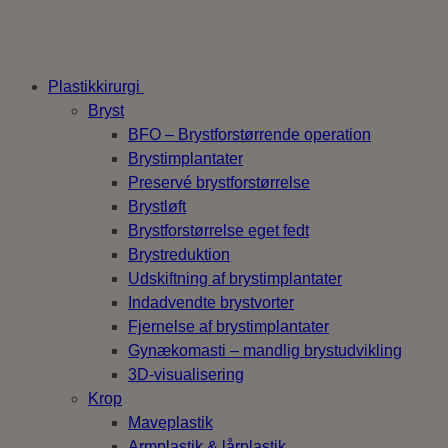
Skip
to
content
Plastikkirurgi
Bryst
BFO – Brystforstørrende operation
Brystimplantater
Preservé brystforstørrelse
Brystløft
Brystforstørrelse eget fedt
Brystreduktion
Udskiftning af brystimplantater
Indadvendte brystvorter
Fjernelse af brystimplantater
Gynækomasti – mandlig brystudvikling
3D-visualisering
Krop
Maveplastik
Armplastik & lårplastik