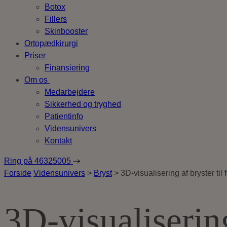
Botox
Fillers
Skinbooster
Ortopædkirurgi
Priser
Finansiering
Om os
Medarbejdere
Sikkerhed og tryghed
Patientinfo
Vidensunivers
Kontakt
Ring på
46325005
Forside
Vidensunivers
>
Bryst
>
3D-visualisering af bryster ti
3D-visualisering