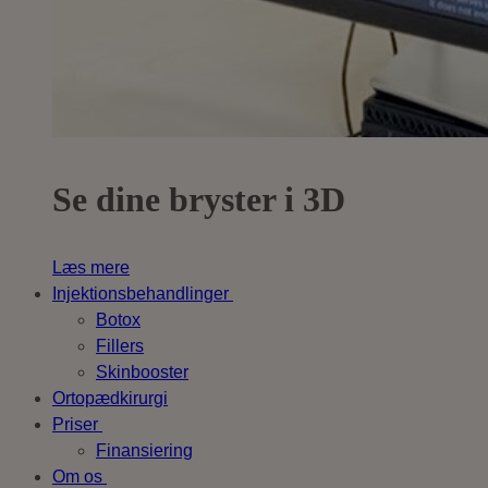
Se dine bryster i 3D
Læs mere
Injektionsbehandlinger
Botox
Fillers
Skinbooster
Ortopædkirurgi
Priser
Finansiering
Om os