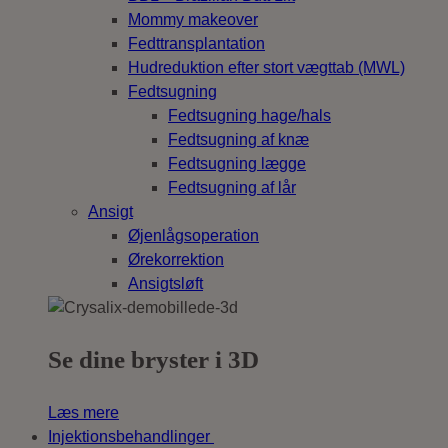
Mommy makeover
Fedttransplantation
Hudreduktion efter stort vægttab (MWL)
Fedtsugning
Fedtsugning hage/hals
Fedtsugning af knæ
Fedtsugning lægge
Fedtsugning af lår
Ansigt
Øjenlågsoperation
Ørekorrektion
Ansigtsløft
Se dine bryster i 3D
Læs mere
Injektionsbehandlinger