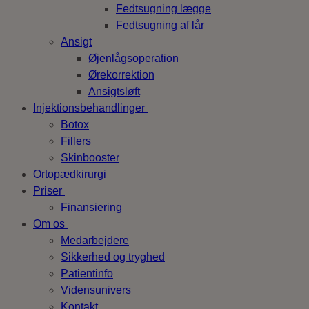
Fedtsugning lægge
Fedtsugning af lår
Ansigt
Øjenlågsoperation
Ørekorrektion
Ansigtsløft
Injektionsbehandlinger
Botox
Fillers
Skinbooster
Ortopædkirurgi
Priser
Finansiering
Om os
Medarbejdere
Sikkerhed og tryghed
Patientinfo
Vidensunivers
Kontakt