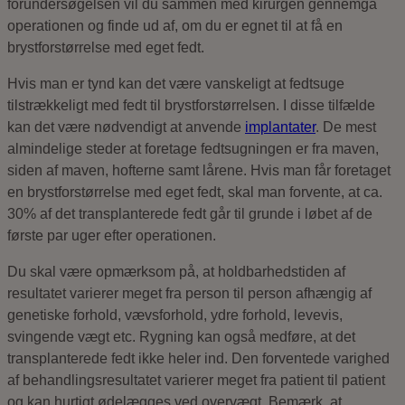
forundersøgelsen vil du sammen med kirurgen gennemgå
operationen og finde ud af, om du er egnet til at få en
brystforstørrelse med eget fedt.
Hvis man er tynd kan det være vanskeligt at fedtsuge
tilstrækkeligt med fedt til brystforstørrelsen. I disse tilfælde
kan det være nødvendigt at anvende
implantater
. De mest
almindelige steder at foretage fedtsugningen er fra maven,
siden af maven, hofterne samt lårene. Hvis man får foretaget
en brystforstørrelse med eget fedt, skal man forvente, at ca.
30% af det transplanterede fedt går til grunde i løbet af de
første par uger efter operationen.
Du skal være opmærksom på, at holdbarhedstiden af
resultatet varierer meget fra person til person afhængig af
genetiske forhold, vævsforhold, ydre forhold, levevis,
svingende vægt etc. Rygning kan også medføre, at det
transplanterede fedt ikke heler ind. Den forventede varighed
af behandlingsresultatet varierer meget fra patient til patient
og kan hurtigt ødelægges ved overvægt. Bemærk, at