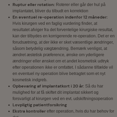
Ruptur eller rotation:
Roterer eller går der hul på
implantatet, bliver du tilbudt en korrektion
En eventuel re-operation indenfor 12 måneder:
Hvis kirurgen ved en faglig vurdering finder, at
resultatet afviger fra det forventelige kirurgiske resultat,
kan der tilbydes en korrigerende re-operation. Det er en
forudsætning, at der ikke er sket væsentlige ændringer,
såsom betydelig vægtændring. Bemærk venligst, at
ændret æstetisk præference, ønske om yderligere
ændringer eller ønsket om et andet kosmetisk udtryk
efter operationen ikke er omfattet. I sådanne tilfælde vil
en eventuel ny operation blive betragtet som et nyt
kosmetisk indgreb.
Opbevaring af implantatkort i 20 år
: Så du har
mulighed for at få skiftet dit implantat sikkert og
forsvarligt af kirurgen ved en evt. udskiftningsoperation
Lovpligtig patientforsikring
Ekstra kontroller
efter operation, hvis du har behov for