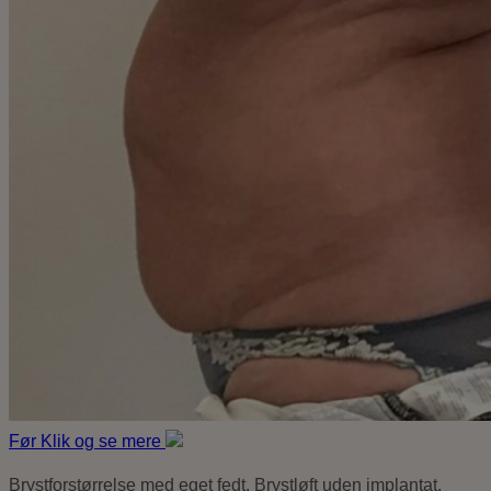
Før
Klik og se mere
Brystforstørrelse med eget fedt, Brystløft uden implantat,