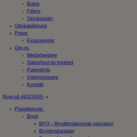
Botox
Fillers
Skinbooster
Ortopædkirurgi
Priser
Finansiering
Om os
Medarbejdere
Sikkerhed og tryghed
Patientinfo
Vidensunivers
Kontakt
Ring på
46325005
Plastikkirurgi
Bryst
BFO – Brystforstørrende operation
Brystimplantater