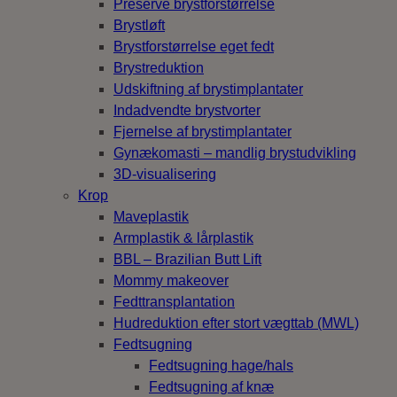
Preservé brystforstørrelse
Brystløft
Brystforstørrelse eget fedt
Brystreduktion
Udskiftning af brystimplantater
Indadvendte brystvorter
Fjernelse af brystimplantater
Gynækomasti – mandlig brystudvikling
3D-visualisering
Krop
Maveplastik
Armplastik & lårplastik
BBL – Brazilian Butt Lift
Mommy makeover
Fedttransplantation
Hudreduktion efter stort vægttab (MWL)
Fedtsugning
Fedtsugning hage/hals
Fedtsugning af knæ