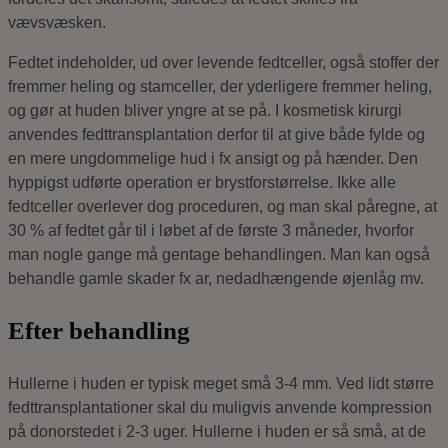
vævsvæsken.
Fedtet indeholder, ud over levende fedtceller, også stoffer der
fremmer heling og stamceller, der yderligere fremmer heling,
og gør at huden bliver yngre at se på. I kosmetisk kirurgi
anvendes fedttransplantation derfor til at give både fylde og
en mere ungdommelige hud i fx ansigt og på hænder. Den
hyppigst udførte operation er brystforstørrelse. Ikke alle
fedtceller overlever dog proceduren, og man skal påregne, at
30 % af fedtet går til i løbet af de første 3 måneder, hvorfor
man nogle gange må gentage behandlingen. Man kan også
behandle gamle skader fx ar, nedadhængende øjenlåg mv.
Efter behandling
Hullerne i huden er typisk meget små 3-4 mm. Ved lidt større
fedttransplantationer skal du muligvis anvende kompression
på donorstedet i 2-3 uger. Hullerne i huden er så små, at de