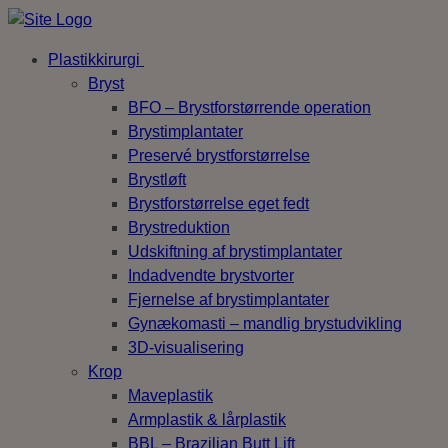
Plastikkirurgi
Bryst
BFO – Brystforstørrende operation
Brystimplantater
Preservé brystforstørrelse
Brystløft
Brystforstørrelse eget fedt
Brystreduktion
Udskiftning af brystimplantater
Indadvendte brystvorter
Fjernelse af brystimplantater
Gynækomasti – mandlig brystudvikling
3D-visualisering
Krop
Maveplastik
Armplastik & lårplastik
BBL – Brazilian Butt Lift