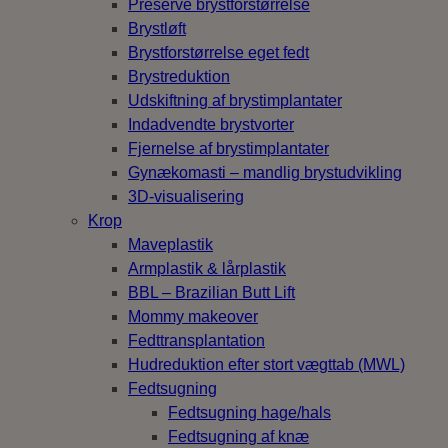
Preservé brystforstørrelse
Brystløft
Brystforstørrelse eget fedt
Brystreduktion
Udskiftning af brystimplantater
Indadvendte brystvorter
Fjernelse af brystimplantater
Gynækomasti – mandlig brystudvikling
3D-visualisering
Krop
Maveplastik
Armplastik & lårplastik
BBL – Brazilian Butt Lift
Mommy makeover
Fedttransplantation
Hudreduktion efter stort vægttab (MWL)
Fedtsugning
Fedtsugning hage/hals
Fedtsugning af knæ