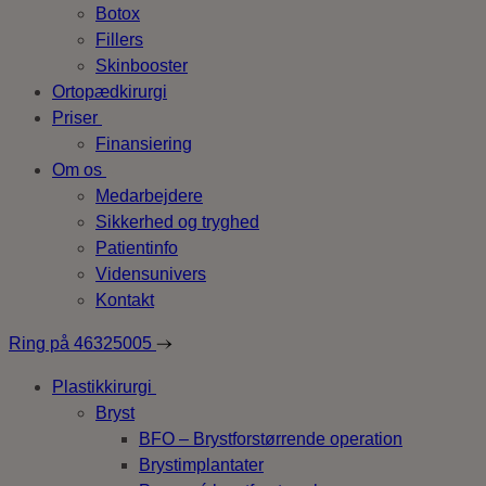
Botox
Fillers
Skinbooster
Ortopædkirurgi
Priser
Finansiering
Om os
Medarbejdere
Sikkerhed og tryghed
Patientinfo
Vidensunivers
Kontakt
Ring på
46325005
Plastikkirurgi
Bryst
BFO – Brystforstørrende operation
Brystimplantater