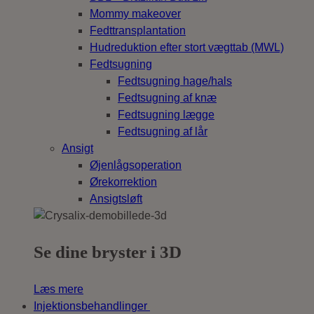
Mommy makeover
Fedttransplantation
Hudreduktion efter stort vægttab (MWL)
Fedtsugning
Fedtsugning hage/hals
Fedtsugning af knæ
Fedtsugning lægge
Fedtsugning af lår
Ansigt
Øjenlågsoperation
Ørekorrektion
Ansigtsløft
Se dine bryster i 3D
Læs mere
Injektionsbehandlinger