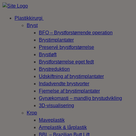
Skip
to
Plastikkirurgi
content
Bryst
BFO – Brystforstørrende operation
Brystimplantater
Preservé brystforstørrelse
Brystløft
Brystforstørrelse eget fedt
Brystreduktion
Udskiftning af brystimplantater
Indadvendte brystvorter
Fjernelse af brystimplantater
Gynækomasti – mandlig brystudvikling
3D-visualisering
Krop
Maveplastik
Armplastik & lårplastik
BBL – Brazilian Butt Lift