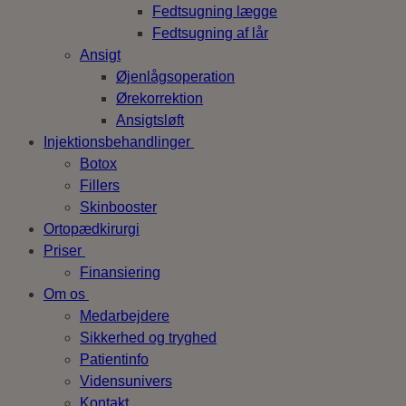
Fedtsugning lægge
Fedtsugning af lår
Ansigt
Øjenlågsoperation
Ørekorrektion
Ansigtsløft
Injektionsbehandlinger
Botox
Fillers
Skinbooster
Ortopædkirurgi
Priser
Finansiering
Om os
Medarbejdere
Sikkerhed og tryghed
Patientinfo
Vidensunivers
Kontakt