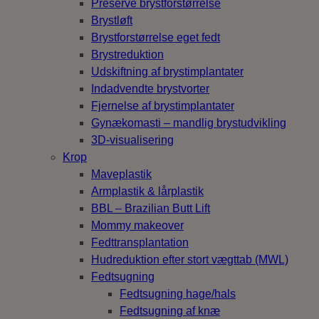
Preservé brystforstørrelse
Brystløft
Brystforstørrelse eget fedt
Brystreduktion
Udskiftning af brystimplantater
Indadvendte brystvorter
Fjernelse af brystimplantater
Gynækomasti – mandlig brystudvikling
3D-visualisering
Krop
Maveplastik
Armplastik & lårplastik
BBL – Brazilian Butt Lift
Mommy makeover
Fedttransplantation
Hudreduktion efter stort vægttab (MWL)
Fedtsugning
Fedtsugning hage/hals
Fedtsugning af knæ