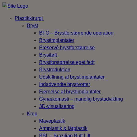
Plastikkirurgi
Bryst
BFO – Brystforstørrende operation
Brystimplantater
Preservé brystforstørrelse
Brystløft
Brystforstørrelse eget fedt
Brystreduktion
Udskiftning af brystimplantater
Indadvendte brystvorter
Fjernelse af brystimplantater
Gynækomasti – mandlig brystudvikling
3D-visualisering
Krop
Maveplastik
Armplastik & lårplastik
BBL – Brazilian Butt Lift