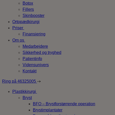
Botox
Fillers
Skinbooster
Ortopædkirurgi
Priser
Finansiering
Om os
Medarbejdere
Sikkerhed og tryghed
Patientinfo
Vidensunivers
Kontakt
Ring på
46325005
Plastikkirurgi
Bryst
BFO – Brystforstørrende operation
Brystimplantater