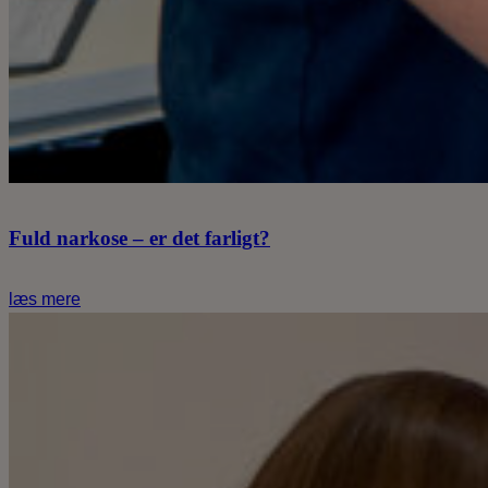
Fuld narkose – er det farligt?
læs mere