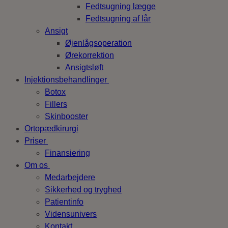
Fedtsugning lægge
Fedtsugning af lår
Ansigt
Øjenlågsoperation
Ørekorrektion
Ansigtsløft
Injektionsbehandlinger
Botox
Fillers
Skinbooster
Ortopædkirurgi
Priser
Finansiering
Om os
Medarbejdere
Sikkerhed og tryghed
Patientinfo
Vidensunivers
Kontakt