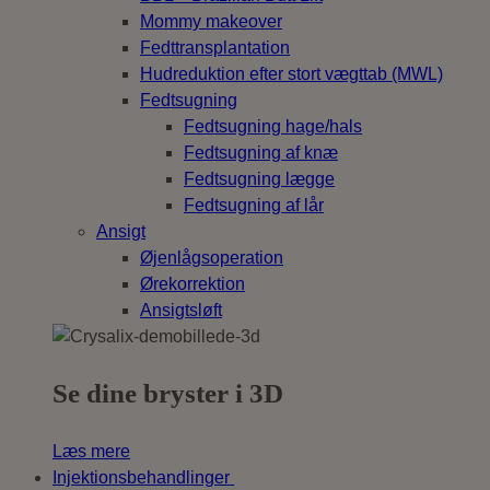
Mommy makeover
Fedttransplantation
Hudreduktion efter stort vægttab (MWL)
Fedtsugning
Fedtsugning hage/hals
Fedtsugning af knæ
Fedtsugning lægge
Fedtsugning af lår
Ansigt
Øjenlågsoperation
Ørekorrektion
Ansigtsløft
Se dine bryster i 3D
Læs mere
Injektionsbehandlinger