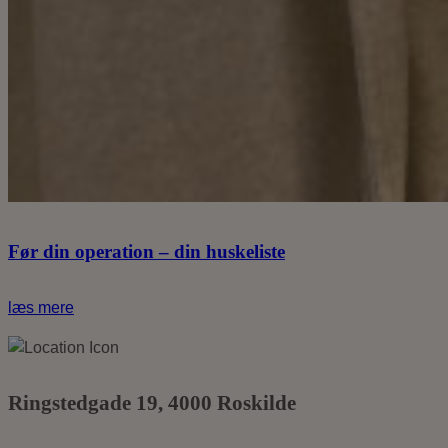
Før din operation – din huskeliste
læs mere
Ringstedgade
19, 4000
Roskilde