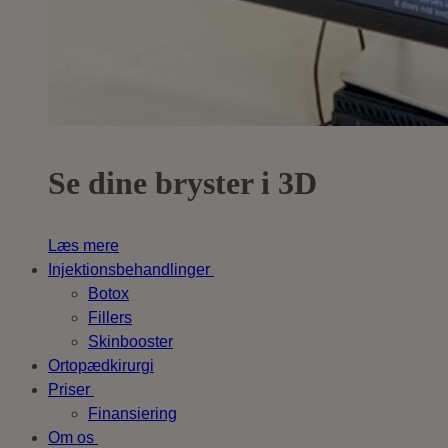
Se dine bryster i 3D
Læs mere
Injektionsbehandlinger
Botox
Fillers
Skinbooster
Ortopædkirurgi
Priser
Finansiering
Om os