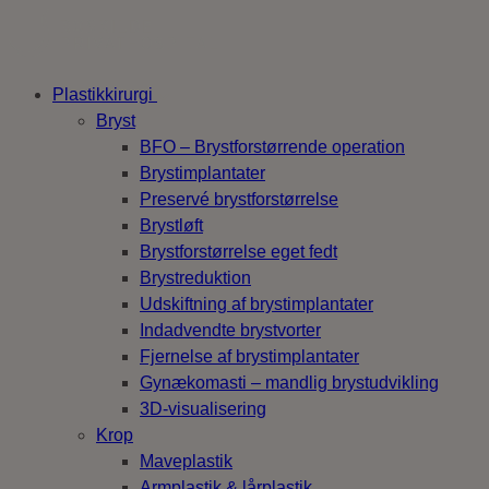
Plastikkirurgi
Bryst
BFO – Brystforstørrende operation
Brystimplantater
Preservé brystforstørrelse
Brystløft
Brystforstørrelse eget fedt
Brystreduktion
Udskiftning af brystimplantater
Indadvendte brystvorter
Fjernelse af brystimplantater
Gynækomasti – mandlig brystudvikling
3D-visualisering
Krop
Maveplastik
Armplastik & lårplastik