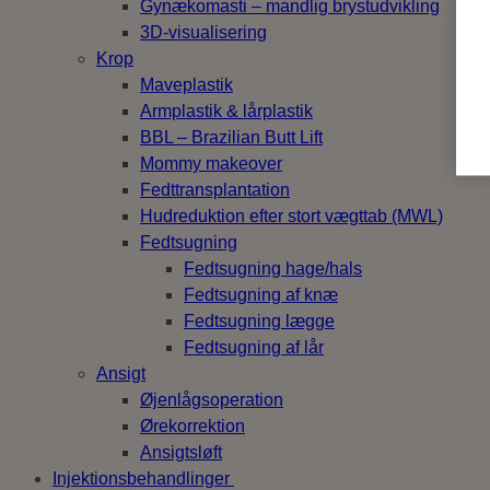
Gynækomasti – mandlig brystudvikling
3D-visualisering
Krop
Maveplastik
Armplastik & lårplastik
BBL – Brazilian Butt Lift
Mommy makeover
Fedttransplantation
Hudreduktion efter stort vægttab (MWL)
Fedtsugning
Fedtsugning hage/hals
Fedtsugning af knæ
Fedtsugning lægge
Fedtsugning af lår
Ansigt
Øjenlågsoperation
Ørekorrektion
Ansigtsløft
Injektionsbehandlinger