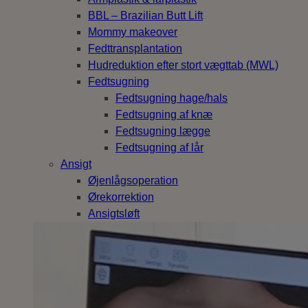
BBL – Brazilian Butt Lift
Mommy makeover
Fedttransplantation
Hudreduktion efter stort vægttab (MWL)
Fedtsugning
Fedtsugning hage/hals
Fedtsugning af knæ
Fedtsugning lægge
Fedtsugning af lår
Ansigt
Øjenlågsoperation
Ørekorrektion
Ansigtsløft