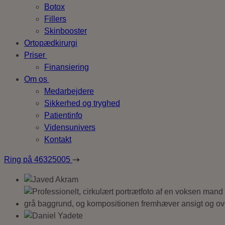
Botox
Fillers
Skinbooster
Ortopædkirurgi
Priser
Finansiering
Om os
Medarbejdere
Sikkerhed og tryghed
Patientinfo
Vidensunivers
Kontakt
Ring på
46325005