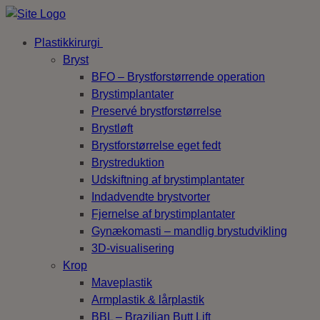
Plastikkirurgi
Bryst
BFO – Brystforstørrende operation
Brystimplantater
Preservé brystforstørrelse
Brystløft
Brystforstørrelse eget fedt
Brystreduktion
Udskiftning af brystimplantater
Indadvendte brystvorter
Fjernelse af brystimplantater
Gynækomasti – mandlig brystudvikling
3D-visualisering
Krop
Maveplastik
Armplastik & lårplastik
BBL – Brazilian Butt Lift