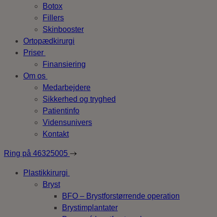
Botox
Fillers
Skinbooster
Ortopædkirurgi
Priser
Finansiering
Om os
Medarbejdere
Sikkerhed og tryghed
Patientinfo
Vidensunivers
Kontakt
Ring på
46325005
Plastikkirurgi
Bryst
BFO – Brystforstørrende operation
Brystimplantater