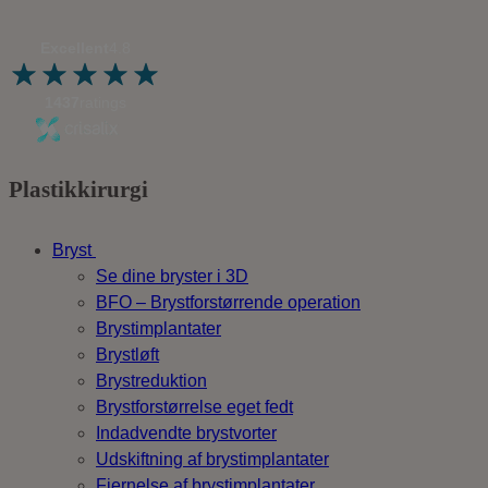
Excellent
4.8
1437
ratings
Plastikkirurgi
Bryst
Se dine bryster i 3D
BFO – Brystforstørrende operation
Brystimplantater
Brystløft
Brystreduktion
Brystforstørrelse eget fedt
Indadvendte brystvorter
Udskiftning af brystimplantater
Fjernelse af brystimplantater