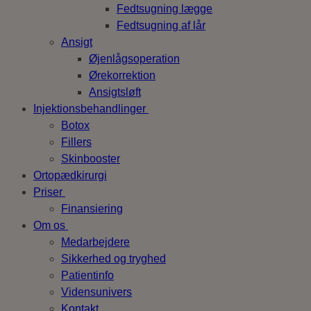
Fedtsugning lægge
Fedtsugning af lår
Ansigt
Øjenlågsoperation
Ørekorrektion
Ansigtsløft
Injektionsbehandlinger
Botox
Fillers
Skinbooster
Ortopædkirurgi
Priser
Finansiering
Om os
Medarbejdere
Sikkerhed og tryghed
Patientinfo
Vidensunivers
Kontakt