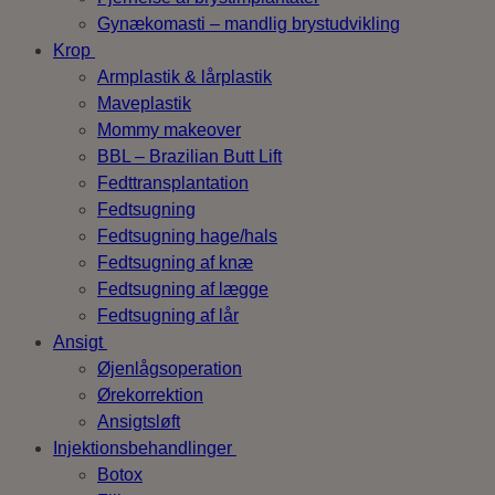
Gynækomasti – mandlig brystudvikling
Krop
Armplastik & lårplastik
Maveplastik
Mommy makeover
BBL – Brazilian Butt Lift
Fedttransplantation
Fedtsugning
Fedtsugning hage/hals
Fedtsugning af knæ
Fedtsugning af lægge
Fedtsugning af lår
Ansigt
Øjenlågsoperation
Ørekorrektion
Ansigtsløft
Injektionsbehandlinger
Botox