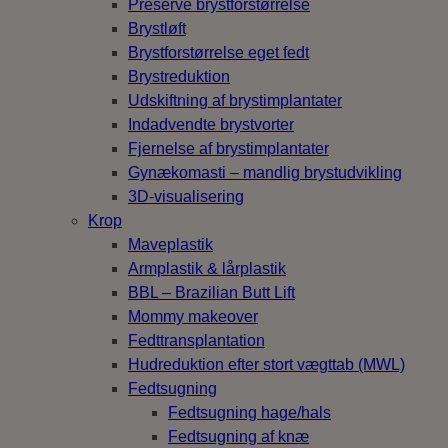
Preservé brystforstørrelse
Brystløft
Brystforstørrelse eget fedt
Brystreduktion
Udskiftning af brystimplantater
Indadvendte brystvorter
Fjernelse af brystimplantater
Gynækomasti – mandlig brystudvikling
3D-visualisering
Krop
Maveplastik
Armplastik & lårplastik
BBL – Brazilian Butt Lift
Mommy makeover
Fedttransplantation
Hudreduktion efter stort vægttab (MWL)
Fedtsugning
Fedtsugning hage/hals
Fedtsugning af knæ