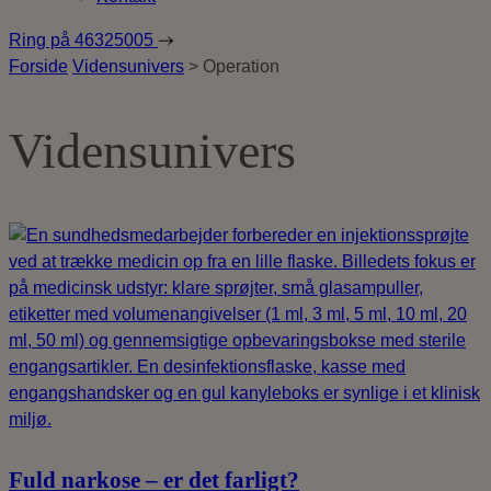
Ring på
46325005
Forside
Vidensunivers
>
Operation
Vidensunivers
Fuld narkose – er det farligt?