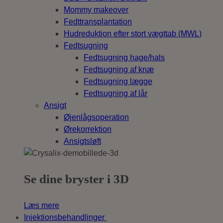
Mommy makeover
Fedttransplantation
Hudreduktion efter stort vægttab (MWL)
Fedtsugning
Fedtsugning hage/hals
Fedtsugning af knæ
Fedtsugning lægge
Fedtsugning af lår
Ansigt
Øjenlågsoperation
Ørekorrektion
Ansigtsløft
Se dine bryster i 3D
Læs mere
Injektionsbehandlinger