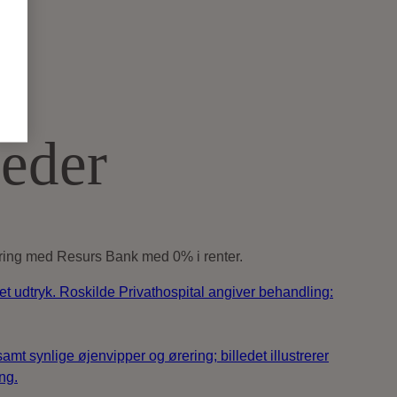
leder
iering med Resurs Bank med 0% i renter.