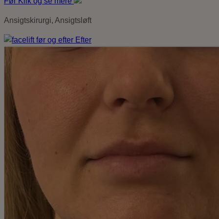
Før
Klik og se mere
Ansigtskirurgi, Ansigtsløft
Efter