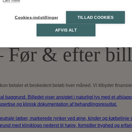
Læs mere
Cookies-indstillinger
TILLAD COOKIES
AFVIS ALT
 Før & efter bil
u kun betaler et beskedent beløb hver måned. Vi tilbyder finans