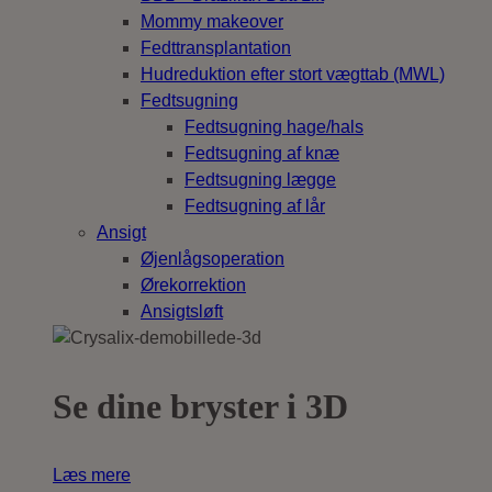
Mommy makeover
Fedttransplantation
Hudreduktion efter stort vægttab (MWL)
Fedtsugning
Fedtsugning hage/hals
Fedtsugning af knæ
Fedtsugning lægge
Fedtsugning af lår
Ansigt
Øjenlågsoperation
Ørekorrektion
Ansigtsløft
Se dine bryster i 3D
Læs mere