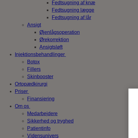
Fedtsugning af knæ
Fedtsugning lægge
Fedtsugning af lår
Ansigt
Øjenlågsoperation
Ørekorrektion
Ansigtsløft
Injektionsbehandlinger
Botox
Fillers
Skinbooster
Ortopædkirurgi
Priser
Finansiering
Om os
Medarbejdere
Sikkerhed og tryghed
Patientinfo
Vidensunivers