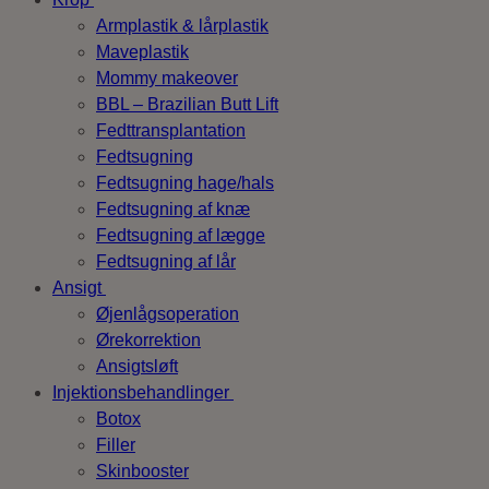
Armplastik & lårplastik
Maveplastik
Mommy makeover
BBL – Brazilian Butt Lift
Fedttransplantation
Fedtsugning
Fedtsugning hage/hals
Fedtsugning af knæ
Fedtsugning af lægge
Fedtsugning af lår
Ansigt
Øjenlågsoperation
Ørekorrektion
Ansigtsløft
Injektionsbehandlinger
Botox
Filler
Skinbooster