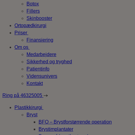
Botox
Fillers
Skinbooster
Ortopædkirurgi
Priser
Finansiering
Om os
Medarbejdere
Sikkerhed og tryghed
Patientinfo
Vidensunivers
Kontakt
Ring på
46325005
Plastikkirurgi
Bryst
BFO – Brystforstørrende operation
Brystimplantater