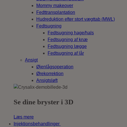
Mommy makeover
Fedttransplantation
Hudreduktion efter stort vægttab (MWL)
Fedtsugning
Fedtsugning hage/hals
Fedtsugning af knæ
Fedtsugning lægge
Fedtsugning af lår
Ansigt
Øjenlågsoperation
Ørekorrektion
Ansigtsløft
Se dine bryster i 3D
Læs mere
Injektionsbehandlinger