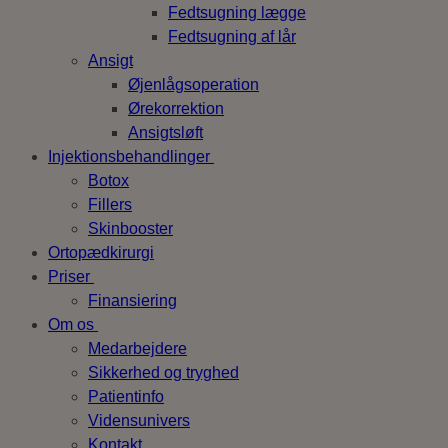
Fedtsugning lægge
Fedtsugning af lår
Ansigt
Øjenlågsoperation
Ørekorrektion
Ansigtsløft
Injektionsbehandlinger
Botox
Fillers
Skinbooster
Ortopædkirurgi
Priser
Finansiering
Om os
Medarbejdere
Sikkerhed og tryghed
Patientinfo
Vidensunivers
Kontakt