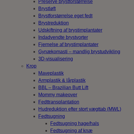
Preservé brystforstørrelse
Brystløft
Brystforstørrelse eget fedt
Brystreduktion
Udskiftning af brystimplantater
Indadvendte brystvorter
Fjernelse af brystimplantater
Gynækomasti – mandlig brystudvikling
3D-visualisering
Krop
Maveplastik
Armplastik & lårplastik
BBL – Brazilian Butt Lift
Mommy makeover
Fedttransplantation
Hudreduktion efter stort vægttab (MWL)
Fedtsugning
Fedtsugning hage/hals
Fedtsugning af knæ