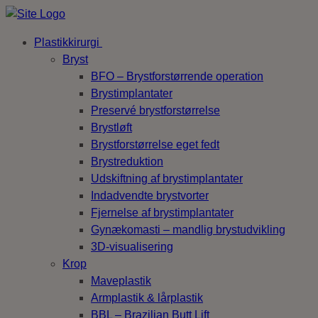
Plastikkirurgi
Bryst
BFO – Brystforstørrende operation
Brystimplantater
Preservé brystforstørrelse
Brystløft
Brystforstørrelse eget fedt
Brystreduktion
Udskiftning af brystimplantater
Indadvendte brystvorter
Fjernelse af brystimplantater
Gynækomasti – mandlig brystudvikling
3D-visualisering
Krop
Maveplastik
Armplastik & lårplastik
BBL – Brazilian Butt Lift